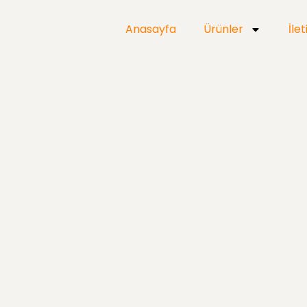
Anasayfa
Ürünler
İle