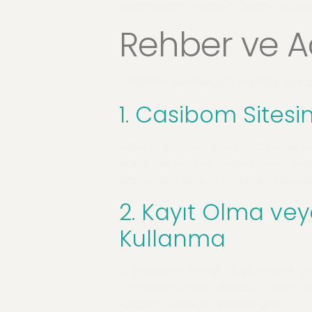
kullanıcıların Casibom Casino oyunl
Rehber ve A
casibom sitesine giriş yapmak için a
1. Casibom Sites
Internet Explorer, Google Chrome, Moz
adres çubuğuna casibom.com yazarak s
adresi kullanıyorsa, casibom güncel 
2. Kayıt Olma ve
Kullanma
İlk girişinizde hesap oluşturmanız ger
ve istenen bilgileri doldurun. Mevcut
kullanıcı adınızı ve şifrenizi girin.