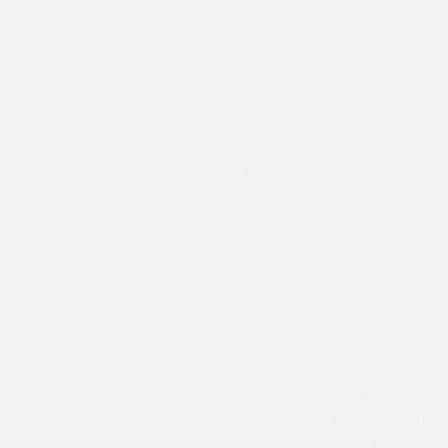
Casibom Casino, oyuncuların güvenl
önceliğindeki konuludur. Güvenlik v
biridir ve her kullanıcı için kritik ö
konuları detaylı bir şekilde ele alıyoru
Casibom, kullanıcıların güvenliğini s
veri şifrelemesi, güvenli ödeme siste
önlemlerden ibarettir. Ayrıca, kullanıcı
çözebileceği destek hizmetleri de 
hizmetlerin nasıl kullanılacağı hakkında
Casibom, kullanıcıların güvenliğini ve
önlemleri uygulamaktadır. Bu, kullan
sorunlarını hızlı bir şekilde çözebile
sayfasında bu konuları detaylı bir şe
oynayabilecekleri konusunda güvend
Casibom, kullanıcıların ihtiyaçlarını
hizmetleri sunmaktadır. Bu hizmetler, ku
çözebileceği ve platformda daha rah