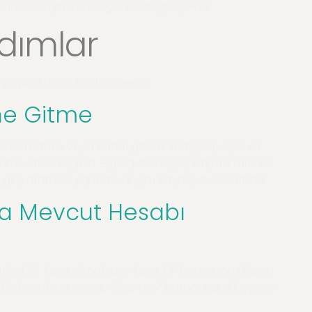
arını deneyimlemek için en doğru yoldur.
dımlar
şağıdaki adımları takip edin:
ine Gitme
illa Firefox veya Safari gibi bir tarayıcıyı açın ve
itesine gidin. Eğer güncel giriş sayfası farklı bir
giriş araması yaparak doğru sayfayı bulabilirsiniz.
ya Mevcut Hesabı
ekebilir. Kayıt olmak için “Kayıt Ol” butonuna tıklayın
 bir hesabınız varsa, “Giriş Yap” butonuna tıklayın ve