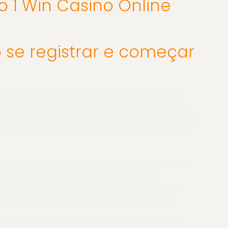
o 1 Win Casino Online
o se registrar e começar
cada vez mais popular entre os apostadores,
 e apostas em um único local. Entre os muitos
n Casino é um dos mais populares e respeitados no
lorar tudo sobre bónus, promoções e vantagens
de apostas online que oferece uma ampla gama
 mesa, apostas esportivas e muito mais. A
gurança e confiabilidade, garantindo que os
 experiência de apostas segura e divertida.
 Win Casino é a oferta de bónus e promoções