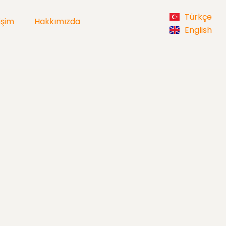
Türkçe
tişim
Hakkımızda
English