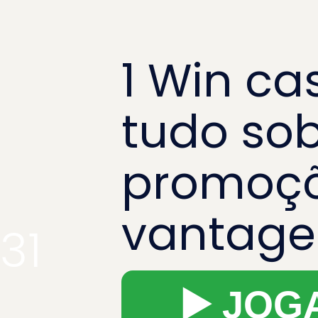
1 Win ca
tudo sob
promoçõ
vantage
31
▶️ JOG