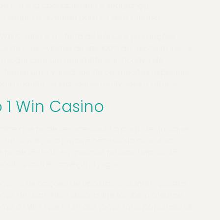
do por sua confiabilidade e segurança,
 segura e divertida para os seus clientes.
 Win Casino é a oferta de bónus e promoções
s de boas-vindas de até 100% do depósito inicial,
a jogar com um montante significativo de
no oferece uma variedade de promoções especiais,
para manter os jogadores motivados e atraídos.
 1 Win Casino
nline que pode ser acessada a partir de qualquer
 Para começar a jogar, é necessário criar uma
ue pode ser feito em poucos passos. Depois de
pósito inicial e começar a jogar.
 gama de opções de apostas, incluindo apostas
ogos de azar. Além disso, o site também oferece
omo o 1 Win, que é um dos jogos mais populares do