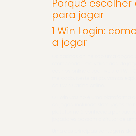
Porquê escolher 
para jogar
1 Win Login: com
a jogar
Os casinos online são uma opção 
oferecendo uma variedade de jogos
casinos online disponíveis, o 1 Wi
mercado. Neste artigo, vamos exp
do 1 Win Casino online.
O 1 Win Casino é uma plataforma 
de jogos, incluindo slots, jogos de
plataforma é conhecida por sua se
jogadores possam disfrutar de uma
Uma das principais vantagens do 1