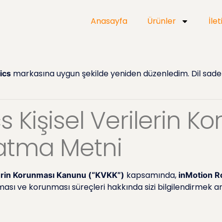
Anasayfa
Ürünler
İle
markasına uygun şekilde yeniden düzenledim. Dil sadele
ics
s Kişisel Verilerin K
atma Metni
kapsamında,
ilerin Korunması Kanunu (“KVKK”)
inMotion Ro
anması ve korunması süreçleri hakkında sizi bilgilendirmek a