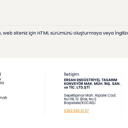
web siteniz için HTML sürümünü oluşturmaya veya İngilizce
l
İletişim
a
ERSAN ENDÜSTRİYEL TASARIM
da
KONVEYÖR MAK. MÜH. İNŞ. SAN.
ve TİC. LTD.ŞTİ
Sepetlipınar Mah. Arpalık Cad.
matı
No:118, 12. Blok, No:2
Başiskele/KOCAELİ
0262 335 21 07