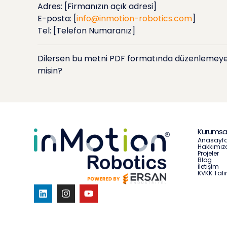
Adres: [Firmanızın açık adresi]
E-posta: [
info@inmotion-robotics.com
]
Tel: [Telefon Numaranız]
Dilersen bu metni PDF formatında düzenlemeye, 
misin?
Kurumsa
Anasayf
Hakkımız
Projeler
Blog
İletişim
KVKK Tali