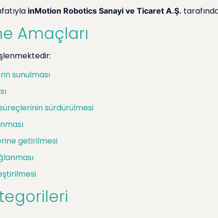
ıfatıyla
tarafında
inMotion Robotics Sanayi ve Ticaret A.Ş.
enme Amaçları
işlenmektedir:
erin sunulması
sı
im süreçlerinin sürdürülmesi
lanması
ine getirilmesi
sağlanması
ştirilmesi
tegorileri