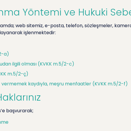
planma Yöntemi ve Hukuki Seb
k ortamda; web sitemiz, e-posta, telefon, sözleşmeler, kamera
dayanarak işlenmektedir:
2-a)
udan ilgili olması (KVKK m.5/2-c)
KVKK m.5/2-ç)
zarar vermemek kaydıyla, meşru menfaatler (KVKK m.5/2-f)
aklarınız
s’e başvurarak;
enme