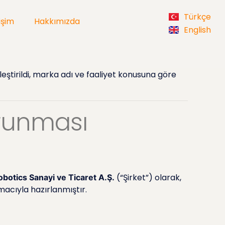
Türkçe
tişim
Hakkımızda
English
ştirildi, marka adı ve faaliyet konusuna göre
orunması
(“Şirket”) olarak,
botics Sanayi ve Ticaret A.Ş.
macıyla hazırlanmıştır.